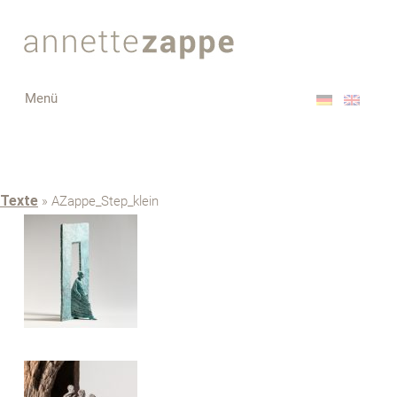
Toggle
Menü
navigation
Texte
» AZappe_Step_klein