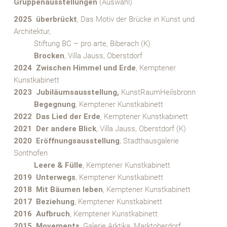
Gruppenausstellungen
(Auswahl)
2025 überbrückt
, Das Motiv der Brücke in Kunst und
Architektur,
XXXX
Stiftung BC – pro arte, Biberach (K)
XXXX
Brocken
, Villa Jauss, Oberstdorf
2024 Zwischen Himmel und Erde
, Kemptener
Kunstkabinett
2023 Jubiläumsausstellung,
KunstRaumHeilsbronn
XXXX
Begegnung
, Kemptener Kunstkabinett
2022 Das Lied der Erde
, Kemptener Kunstkabinett
2021 Der andere Blick
, Villa Jauss, Oberstdorf (K)
2020
Eröffnungsausstellung
,
Stadthausgalerie
Sonthofen
XXXX
Leere & Fülle
, Kemptener Kunstkabinett
2019 Unterwegs
, Kemptener Kunstkabinett
2018 Mit Bäumen leben
, Kemptener Kunstkabinett
2017
Beziehung
, Kemptener Kunstkabinett
2016 Aufbruch
, Kemptener Kunstkabinett
2015 Movements
, Galerie Arktika, Marktoberdorf