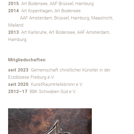
2015
Art Bodensee, AAF Brüssel, Hamburg
2014
Art Kopenhagen, Art Bodensee
XXXX
AAF Amsterdam, Brüssel, Hamburg, Maastricht,
Mailand
2013
Art Karlsruhe, Art Bodensee, AAF Amsterdam,
Hamburg
x
Mitgliedschaften
seit 2023
Gemeinschaft christlicher Künstler in der
Erzdiözese Freiburg e.V.
seit 2020
KunstRaumHeilsbronn e.V.
2012–17
BBK Schwaben Süd e.V.
x
x