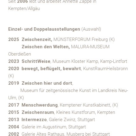
Seit
2006
lebt und arbeitet Annette Zappe in
Kempten/Allgäu
X
Einzel- und Doppelausstellungen
(Auswahl)
2025 Zwischenzeit,
MÜNSTERFORUM Freiburg (K)
XXXX
Zwischen den Welten,
MALURA-MUSEUM
Oberdießen
2023 SchrittWeise
,
Museum Kloster Kamp, Kamp-Lintfort
2020 bewegt, beflügelt, bewahrt
, KunstRaumHeilsbronn
(K)
2019 Zwischen hier und dort
,
XXXX
Museum für zeitgenössische Kunst im Landkreis Neu-
Ulm, (K)
2017
Menschwerdung
,
Kemptener Kunstkabinett, (K)
2015 Zwischenraum
,
Kleines Kunstforum, Kempten
2013 Intermezzo
, Galerie Zwinz, Stuttgart
2004
Galerie im Augustinum, Stuttgart
2002
Galerie Altes Rathaus, Musberg bei Stuttgart