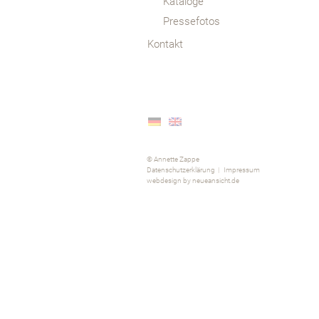
Kataloge
Pressefotos
Kontakt
© Annette Zappe
Datenschutzerklärung
|
Impressum
webdesign by neueansicht.de